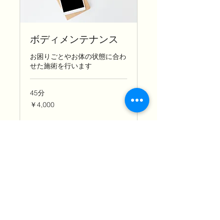
ボディメンテナンス
お困りごとやお体の状態に合わ
せた施術を行います
45分
4,000
￥4,000
円
今すぐ予約
090-9701-5491
大阪府豊中市曽根西町3-6-9